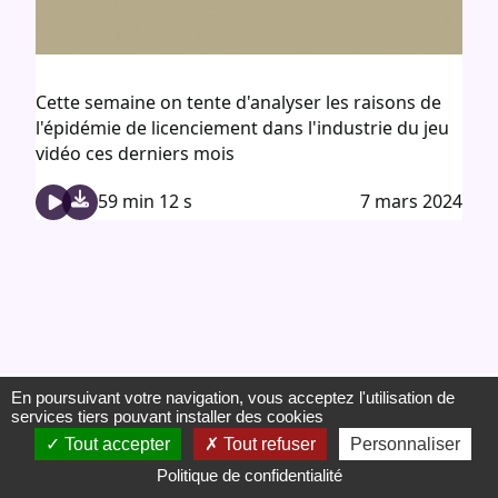
Cette semaine on tente d'analyser les raisons de
l'épidémie de licenciement dans l'industrie du jeu
vidéo ces derniers mois
59 min 12 s
7 mars 2024
En poursuivant votre navigation, vous acceptez l'utilisation de
© 2026 Le Nerf de la Game |
Plan du site
|
services tiers pouvant installer des cookies
Mentions légales
|
Confidentialité
|
Données
Tout accepter
Tout refuser
Personnaliser
personnelles
|
SMARTGEAR - Développé par Web
ex Machina
Politique de confidentialité